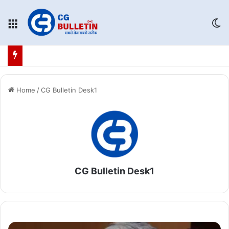
Menu
Sw
Home
/
CG Bulletin Desk1
CG Bulletin Desk1