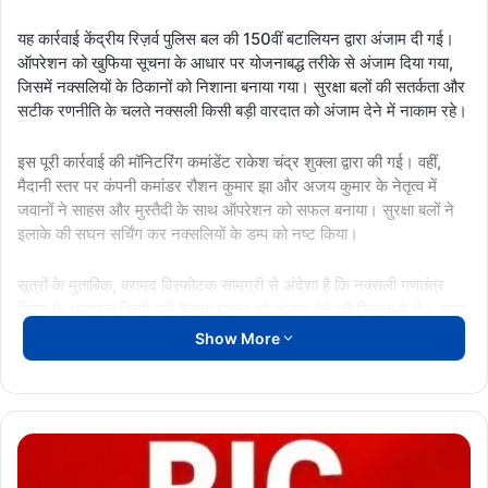
यह कार्रवाई केंद्रीय रिज़र्व पुलिस बल की 150वीं बटालियन द्वारा अंजाम दी गई।
ऑपरेशन को खुफिया सूचना के आधार पर योजनाबद्ध तरीके से अंजाम दिया गया,
जिसमें नक्सलियों के ठिकानों को निशाना बनाया गया। सुरक्षा बलों की सतर्कता और
सटीक रणनीति के चलते नक्सली किसी बड़ी वारदात को अंजाम देने में नाकाम रहे।
इस पूरी कार्रवाई की मॉनिटरिंग कमांडेंट राकेश चंद्र शुक्ला द्वारा की गई। वहीं,
मैदानी स्तर पर कंपनी कमांडर रौशन कुमार झा और अजय कुमार के नेतृत्व में
जवानों ने साहस और मुस्तैदी के साथ ऑपरेशन को सफल बनाया। सुरक्षा बलों ने
इलाके की सघन सर्चिंग कर नक्सलियों के डम्प को नष्ट किया।
सूत्रों के मुताबिक, बरामद विस्फोटक सामग्री से अंदेशा है कि नक्सली गणतंत्र
दिवस के आसपास किसी बड़ी हिंसक घटना को अंजाम देने की फिराक में थे। समय
रहते कार्रवाई कर सुरक्षा बलों ने इस साजिश को विफल कर दिया। इस ऑपरेशन
Show More
को नक्सल विरोधी अभियान में एक बड़ी सफलता माना जा रहा है।
घटना के बाद पूरे इलाके में सर्च ऑपरेशन और गश्त तेज कर दी गई है, ताकि
नक्सलियों की किसी भी गतिविधि पर पूरी तरह अंकुश लगाया जा सके।
गणतंत्र
दिवस