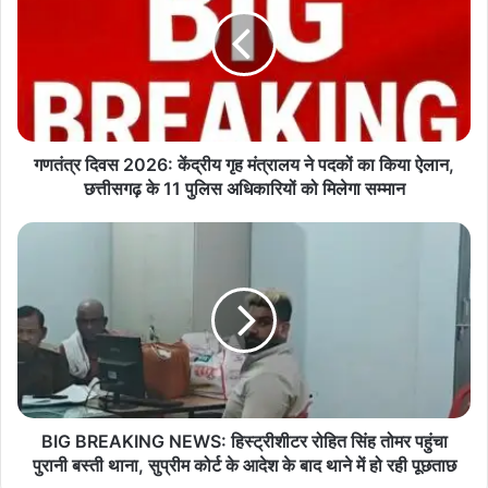
2026:
AntiNaxalOperation
RepublicDaySecurity
केंद्रीय
गृह
मंत्रालय
ने
पदकों
का
किया
गणतंत्र दिवस 2026: केंद्रीय गृह मंत्रालय ने पदकों का किया ऐलान,
ऐलान,
छत्तीसगढ़ के 11 पुलिस अधिकारियों को मिलेगा सम्मान
छत्तीसगढ़
के
BIG
11
BREAKING
पुलिस
NEWS:
अधिकारियों
हिस्ट्रीशीटर
को
रोहित
मिलेगा
सिंह
सम्मान
तोमर
पहुंचा
पुरानी
बस्ती
BIG BREAKING NEWS: हिस्ट्रीशीटर रोहित सिंह तोमर पहुंचा
थाना,
पुरानी बस्ती थाना, सुप्रीम कोर्ट के आदेश के बाद थाने में हो रही पूछताछ
सुप्रीम