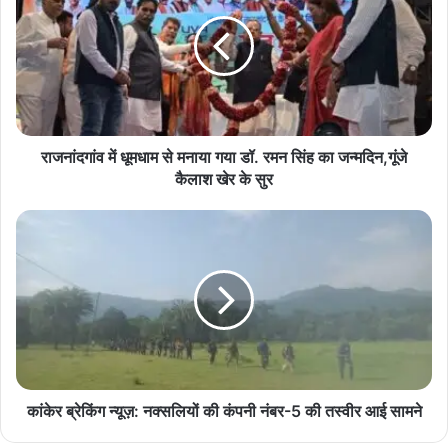
धूमधाम
ट्रैफिक जाम
बस और ट्रक टक्कर
यात्री घायल
से
मनाया
सड़क दुर्घटना
गया
डॉ.
रमन
सिंह
का
राजनांदगांव में धूमधाम से मनाया गया डॉ. रमन सिंह का जन्मदिन,गूंजे
जन्मदिन,गूंजे
कैलाश खेर के सुर
कैलाश
खेर
कांकेर
के
ब्रेकिंग
सुर
न्यूज़:
नक्सलियों
की
कंपनी
नंबर-5
की
तस्वीर
आई
कांकेर ब्रेकिंग न्यूज़: नक्सलियों की कंपनी नंबर-5 की तस्वीर आई सामने
सामने