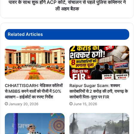
होंगे
पावर के साथ शुरू होंगे ACP कोर्ट, संचालन से पहले पुलिस कमिश्नर ने
लटकी
ACP
ली अहम बैठक
मिली
कोर्ट,
संचालन
से
पहले
Related Articles
पुलिस
कमिश्नर
ने
ली
अहम
बैठक
CHHATTISGARH: मेडिकल कॉलेजों
Raipur Sugar Scam: शक्कर
से MBBS करने वालों को पीजी में 50%
कारोबारियों से 2 करोड़ की ठगी, रायगढ़ के
आरक्षण – हाईकोर्ट का स्पष्ट निर्देश
कारोबारी पिता-पुत्र पर FIR
January 20, 2026
June 15, 2026