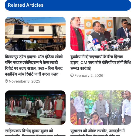
आवास,
Related Articles
स्वच्छता
और
बुनियादी
ढांचे
पर
बड़ा
फोकस
बिलासपुर ट्रेन हादसा: ऑल इंडिया लोको
दूधकैया में दो संप्रदायों के बीच हिंसक
रनिंग स्टाफ एसोसिएशन ने केस स्टडी
झड़प, CM साय बोले दोषियों पर होगी विधि
रिपोर्ट पर उठाए सवाल, कहा – बिना फैक्ट
सम्मत कार्रवाई
फाइंडिंग जांच रिपोर्ट जारी करना गलत
February 2, 2026
November 8, 2025
साहित्यकार विनोद कुमार शुक्ल को
सुशासन की जीवंत तस्वीर, जनदर्शन में