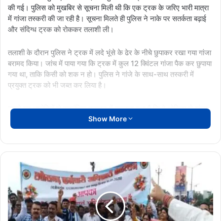
की गई। पुलिस को मुखबिर से सूचना मिली थी कि एक ट्रक के जरिए भारी मात्रा
में गांजा तस्करी की जा रही है। सूचना मिलते ही पुलिस ने नाके पर सतर्कता बढ़ाई
और संदिग्ध ट्रक को रोककर तलाशी ली।
तलाशी के दौरान पुलिस ने ट्रक में लदे भूंसे के ढेर के नीचे छुपाकर रखा गया गांजा
बरामद किया। जांच में पाया गया कि ट्रक में कुल 12 क्विंटल गांजा पैक कर छुपाया
गया था, ताकि किसी को शक न हो। पुलिस ने गांजे के साथ-साथ तस्करी में
प्रयुक्त ट्रक को भी जब्त कर लिया है।
पकड़े गए आरोपियों से प्रारंभिक पूछताछ में खुलासा हुआ है कि वे ओडिशा से गांजा
Show More
लेकर उत्तर प्रदेश की ओर जा रहे थे। पुलिस को आशंका है कि यह तस्करी किसी
बड़े अंतरराज्यीय ड्रग सिंडिकेट से जुड़ी हुई है। आरोपियों से नेटवर्क, सप्लायर और
गांजा कहां-कहां खपाया जाना था, इस संबंध में गहन पूछताछ की जा रही है।
पुलिस अधिकारियों का कहना है कि पूछताछ के आधार पर आने वाले दिनों में और
छत्तीसगढ़
गिरफ्तारियां हो सकती हैं। मामले में एनडीपीएस एक्ट के तहत कार्रवाई की जा रही
कर्मचारी-
है।
अधिकारी
फेडरेशन
का
पुलिस ने इस सफल कार्रवाई को मादक पदार्थों के खिलाफ चलाए जा रहे अभियान
"काम
की बड़ी सफलता बताया है। अधिकारियों ने कहा कि नशे के कारोबार में लिप्त लोगों