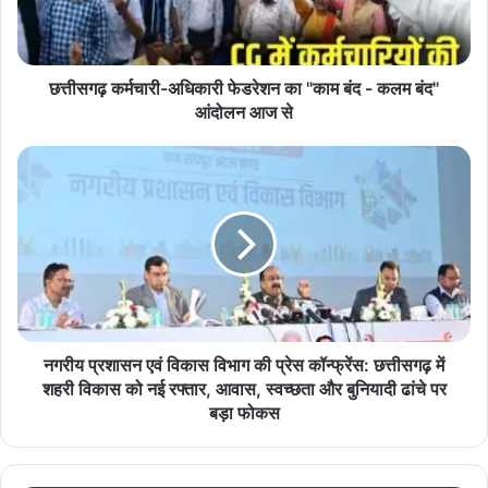
बंद
के खिलाफ आगे भी सख्त कार्रवाई जारी रहेगी।
-
कलम
बंद"
छत्तीसगढ़ कर्मचारी-अधिकारी फेडरेशन का "काम बंद - कलम बंद"
6_करोड़_गांजा
NDPS_Act
गांजा_तस्करी
आंदोलन
आंदोलन आज से
आज
छत्तीसगढ़_पुलिस
से
नगरीय
प्रशासन
एवं
विकास
विभाग
की
प्रेस
कॉन्फ्रेंस:
छत्तीसगढ़
में
नगरीय प्रशासन एवं विकास विभाग की प्रेस कॉन्फ्रेंस: छत्तीसगढ़ में
शहरी
शहरी विकास को नई रफ्तार, आवास, स्वच्छता और बुनियादी ढांचे पर
विकास
बड़ा फोकस
को
नई
रफ्तार,