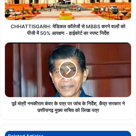
करने
तक अधिक कीमत पर सामग्री की आपूर्ति कर शासकीय राशि का दुरुपयोग किया,
वालों
जिससे शासन को लगभग 550 करोड़ रुपये की आर्थिक क्षति हुई। जांच एजेंसियों
को
का कहना है कि मामले में आगे और गिरफ्तारियां संभव हैं।
पीजी
में
CHHATTISGARH: मेडिकल कॉलेजों से MBBS करने वालों को
50%
पीजी में 50% आरक्षण - हाईकोर्ट का स्पष्ट निर्देश
CGMSC
EOW
ReagentScam
आरक्षण
-
पूर्व
हाईकोर्ट
मंत्री
का
ननकीराम
स्पष्ट
कंवर
निर्देश
के
पत्र
पर
जांच
के
निर्देश,
पूर्व मंत्री ननकीराम कंवर के पत्र पर जांच के निर्देश, केंद्र सरकार ने
केंद्र
छत्तीसगढ़ मुख्य सचिव को लिखा पत्र
सरकार
ने
छत्तीसगढ़
मुख्य