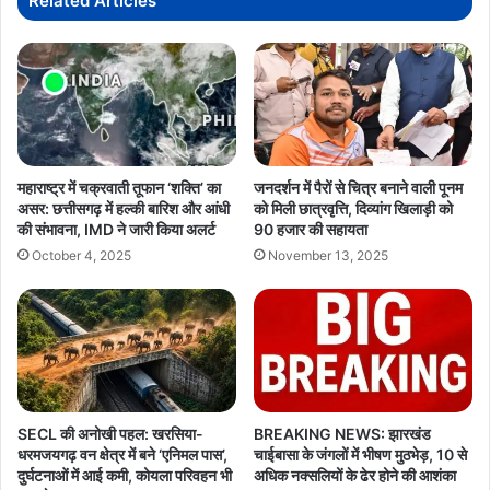
Related Articles
सचिव
को
लिखा
पत्र
महाराष्ट्र में चक्रवाती तूफान ‘शक्ति’ का
जनदर्शन में पैरों से चित्र बनाने वाली पूनम
असर: छत्तीसगढ़ में हल्की बारिश और आंधी
को मिली छात्रवृत्ति, दिव्यांग खिलाड़ी को
की संभावना, IMD ने जारी किया अलर्ट
90 हजार की सहायता
October 4, 2025
November 13, 2025
SECL की अनोखी पहल: खरसिया-
BREAKING NEWS: झारखंड
धरमजयगढ़ वन क्षेत्र में बने ‘एनिमल पास’,
चाईबासा के जंगलों में भीषण मुठभेड़, 10 से
दुर्घटनाओं में आई कमी, कोयला परिवहन भी
अधिक नक्सलियों के ढेर होने की आशंका