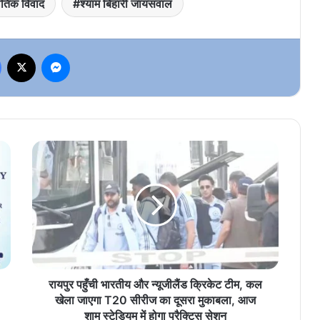
तिक विवाद
श्याम बिहारी जायसवाल
Facebook
X
Messenger
रायपुर
पहुँची
भारतीय
और
न्यूजीलैंड
क्रिकेट
टीम,
कल
खेला
जाएगा
रायपुर पहुँची भारतीय और न्यूजीलैंड क्रिकेट टीम, कल
T20
खेला जाएगा T20 सीरीज का दूसरा मुकाबला, आज
सीरीज
शाम स्टेडियम में होगा प्रैक्टिस सेशन