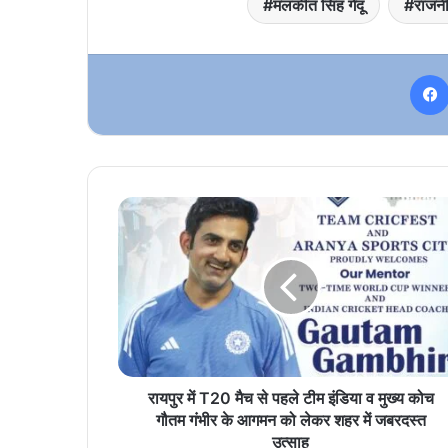
मलकीत सिंह गेदू
राजनी
रायपुर
में
T20
मैच
से
पहले
टीम
इंडिया
व
मुख्य
रायपुर में T20 मैच से पहले टीम इंडिया व मुख्य कोच
कोच
गौतम गंभीर के आगमन को लेकर शहर में जबरदस्त
गौतम
उत्साह