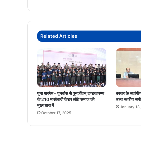
गंभीर
के
आगमन
को
लेकर
Related Articles
शहर
में
जबरदस्त
उत्साह
पूना मारगेम – पुनर्वास से पुनर्जीवन,दण्डकारण्य
बस्तर के सर्वां
के 210 माओवादी कैडर लौटे समाज की
उच्च स्तरीय समीक
मुख्यधारा में
January 13
October 17, 2025