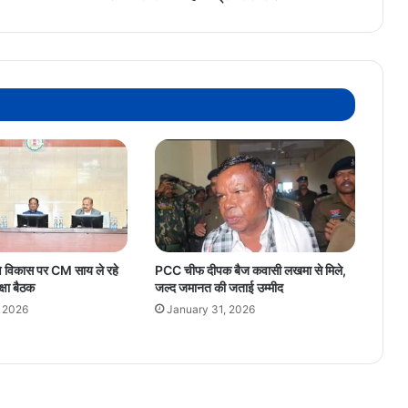
का
दूसरा
मुकाबला,
आज
शाम
स्टेडियम
में
होगा
प्रैक्टिस
सेशन
गीण विकास पर CM साय ले रहे
PCC चीफ दीपक बैज कवासी लखमा से मिले,
्षा बैठक
जल्द जमानत की जताई उम्मीद
, 2026
January 31, 2026