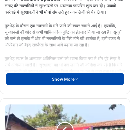
लगाए बैठे नक्सलियों ने सुरक्षाबलों पर अचानक फायरिंग शुरू कर दी। जवाबी
कार्रवाई में सुरक्षाबलों ने भी मोर्चा संभालते हुए नक्सलियों को घेर लिया।
मुठभेड़ के दौरान एक नक्सली के मारे जाने की खबर सामने आई है। हालांकि,
सुरक्षाबलों की ओर से अभी आधिकारिक पुष्टि का इंतजार किया जा रहा है। सूत्रों
की मानें तो इलाके में और भी नक्सलियों के छिपे होने की आशंका है, इसी वजह से
ऑपरेशन को बेहद सतर्कता के साथ आगे बढ़ाया जा रहा है।
मुठभेड़ स्थल के आसपास अतिरिक्त बलों को रवाना किया गया है और पूरे क्षेत्र में
सर्च अभियान जारी है। सुरक्षाबल यह भी पता लगाने की कोशिश कर रहे हैं कि मारे
गए नक्सली की पहचान क्या है और वह किस संगठन या दल से जुड़ा हुआ था।पुलिस
अधिकारियों का कहना है कि नक्सलियों के खिलाफ चलाया जा रहा Anti-Naxal
Show More
Drive लगातार तेज किया जा रहा है। बस्तर संभाग में शांति और विकास के लिए
सुरक्षाबल पूरी मजबूती के साथ अभियान चला रहे हैं।
फिलहाल इलाके में सर्च ऑपरेशन जारी है और मुठभेड़ से जुड़ी अधिकृत जानकारी
Raipur
का इंतजार किया जा रहा है।
Breaking:
रेलवे
स्टेशन
Bijapur Breaking
DRG Operation