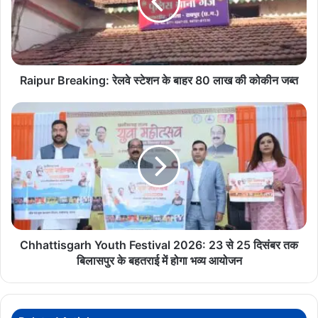
के
बाहर
Naxal Encounter
80
लाख
की
कोकीन
Raipur Breaking: रेलवे स्टेशन के बाहर 80 लाख की कोकीन जब्त
जब्त
Chhattisgarh
Youth
Festival
2026:
23
से
25
दिसंबर
तक
बिलासपुर
Chhattisgarh Youth Festival 2026: 23 से 25 दिसंबर तक
के
बिलासपुर के बहतराई में होगा भव्य आयोजन
बहतराई
में
होगा
भव्य