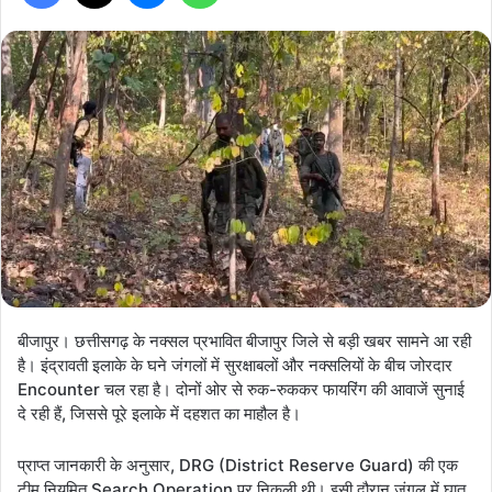
बीजापुर। छत्तीसगढ़ के नक्सल प्रभावित बीजापुर जिले से बड़ी खबर सामने आ रही
है। इंद्रावती इलाके के घने जंगलों में सुरक्षाबलों और नक्सलियों के बीच जोरदार
Encounter चल रहा है। दोनों ओर से रुक-रुककर फायरिंग की आवाजें सुनाई
दे रही हैं, जिससे पूरे इलाके में दहशत का माहौल है।
प्राप्त जानकारी के अनुसार, DRG (District Reserve Guard) की एक
टीम नियमित Search Operation पर निकली थी। इसी दौरान जंगल में घात