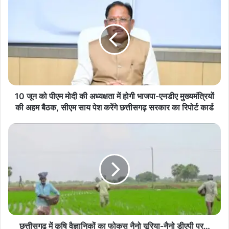
जून
को
पीएम
मोदी
की
अध्यक्षता
में
होगी
भाजपा-
10 जून को पीएम मोदी की अध्यक्षता में होगी भाजपा-एनडीए मुख्यमंत्रियों
एनडीए
की अहम बैठक, सीएम साय पेश करेंगे छत्तीसगढ़ सरकार का रिपोर्ट कार्ड
मुख्यमंत्रियों
की
छत्तीसगढ़
अहम
में
बैठक,
कृषि
सीएम
वैज्ञानिकों
साय
का
पेश
फोकस
करेंगे
नैनो
छत्तीसगढ़
यूरिया-
सरकार
नैनो
का
डीएपी
छत्तीसगढ़ में कृषि वैज्ञानिकों का फोकस नैनो यूरिया-नैनो डीएपी पर…