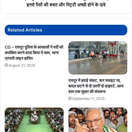
रिपोर्ट
पर…
इनसे पैसों की बचत और मिट्टी अच्छी होने के दावे
कार्ड
इनसे
पैसों
की
बचत
Related Articles
और
मिट्टी
अच्छी
CG – रायपुर पुलिस के आरक्षकों ने वर्दी को
कलंकित करने वाला किया ये काम, थाना
होने
प्रभारी लाइन हाजिर
के
दावे
August 31, 2025
रायपुर में हवाई संकट, चार फ्लाइट रद्द,
बादल छटने से दो उतरीं दो डाइवर्ट..आज
शाम तक सुधार की संभावना
September 11, 2025