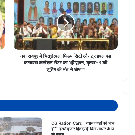
रायपुर
में
चित्रोत्पला
फिल्म
सिटी
और
ट्राइबल
एंड
कल्चरल
नवा रायपुर में चित्रोत्पला फिल्म सिटी और ट्राइबल एंड
कन्वेंशन
कल्चरल कन्वेंशन सेंटर का भूमिपूजन, दृश्यम-3 की
सेंटर
शूटिंग की मंच से घोषणा
का
भूमिपूजन,
दृश्यम-3
की
शूटिंग
की
मंच
से
CG Ration Card : राशन कार्डों की जांच
घोषणा
होगी, इतने हजार हितग्राही बिना आधार के ले
रहे राशन…..