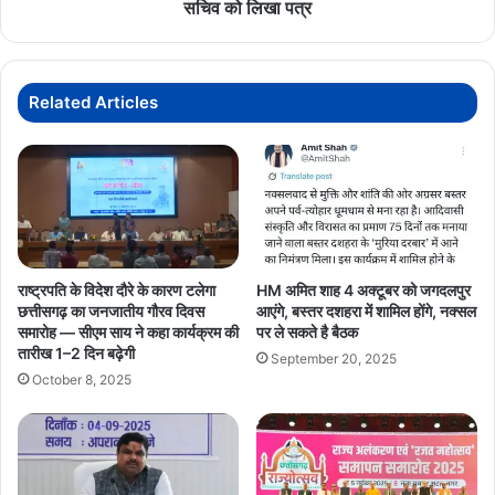
भाजपा
सचिव को लिखा पत्र
सांसद
संतोष
पांडे
ने
Related Articles
ठेके
में
गड़बड़ी
के
लगाए
गंभीर
आरोप,
PWD
राष्ट्रपति के विदेश दौरे के कारण टलेगा
HM अमित शाह 4 अक्टूबर को जगदलपुर
सचिव
छत्तीसगढ़ का जनजातीय गौरव दिवस
आएंगे, बस्तर दशहरा में शामिल होंगे, नक्सल
को
समारोह — सीएम साय ने कहा कार्यक्रम की
पर ले सकते है बैठक
लिखा
तारीख 1–2 दिन बढ़ेगी
September 20, 2025
पत्र
October 8, 2025