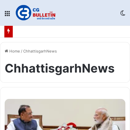
Menu
Sw
Home
/
ChhattisgarhNews
ChhattisgarhNews