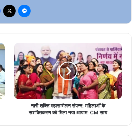
Facebook
X
Messenger
नारी
शक्ति
महासम्मेलन
संपन्न:
महिलाओं
के
सशक्तिकरण
को
मिला
नया
नारी शक्ति महासम्मेलन संपन्न: महिलाओं के
आयाम:
सशक्तिकरण को मिला नया आयाम: CM साय
CM
साय