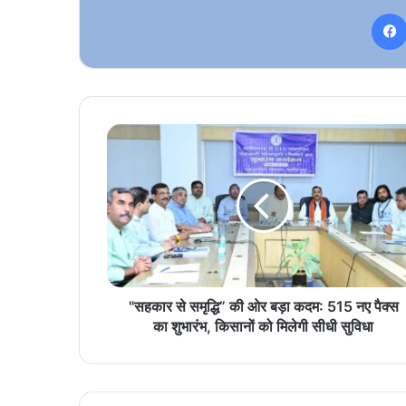
"सहकार
से
समृद्धि”
की
ओर
बड़ा
कदम:
515
नए
पैक्स
"सहकार से समृद्धि” की ओर बड़ा कदम: 515 नए पैक्स
का
का शुभारंभ, किसानों को मिलेगी सीधी सुविधा
शुभारंभ,
किसानों
को
मिलेगी