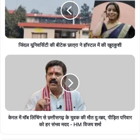
बीटेक
NaxalFreeChhattisgarh
गरियाबंद
छात्रा
ने
हॉस्टल
में
की
खुदकुशी
जिंदल यूनिवर्सिटी की बीटेक छात्रा ने हॉस्टल में की खुदकुशी
केरल
में
मॉब
लिंचिंग
से
छत्तीसगढ़
के
युवक
की
मौत
केरल में मॉब लिंचिंग से छत्तीसगढ़ के युवक की मौत दुःखद, पीड़ित परिवार
दुःखद,
को हर संभव मदद - HM विजय शर्मा
पीड़ित
परिवार