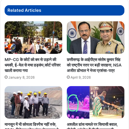
को
हर
Related Articles
संभव
मदद
-
HM
विजय
शर्मा
MP-CG के कोर्ट को बम से उड़ाने की
छत्तीसगढ़ के आईपीएस संतोष कुमार सिंह
धमकी, ई-मेल से मचा हड़कंप,कोर्ट परिसर
को राष्ट्रीय स्तर पर बड़ी सराहना, NSA
खाली कराया गया
अजीत डोभाल ने भेजा प्रशंसा-पत्र
January 8, 2026
April 9, 2026
मानसून में भी कोयला डिस्पैच नहीं रुके,
अश्लील डांस मामले पर सियासी बवाल,