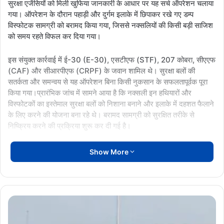
सुरक्षा एजेंसियों को मिली खुफिया जानकारी के आधार पर यह सर्च ऑपरेशन चलाया
गया। ऑपरेशन के दौरान पहाड़ी और दुर्गम इलाके में छिपाकर रखे गए डम्प
विस्फोटक सामग्री को बरामद किया गया, जिससे नक्सलियों की किसी बड़ी साजिश
को समय रहते विफल कर दिया गया।
इस संयुक्त कार्रवाई में ई-30 (E-30), एसटीएफ (STF), 207 कोबरा, सीएएफ
(CAF) और सीआरपीएफ (CRPF) के जवान शामिल थे। सुरक्षा बलों की
सतर्कता और समन्वय से यह ऑपरेशन बिना किसी नुकसान के सफलतापूर्वक पूरा
किया गया।प्रारंभिक जांच में सामने आया है कि नक्सली इन हथियारों और
विस्फोटकों का इस्तेमाल सुरक्षा बलों को निशाना बनाने और इलाके में दहशत फैलाने
के लिए करने की योजना बना रहे थे। बरामद सामग्री को सुरक्षित तरीके से
निष्क्रिय करने की प्रक्रिया शुरू कर दी गई है।
सुरक्षा बलों द्वारा क्षेत्र में सघन सर्च ऑपरेशन अभी भी जारी है, ताकि किसी अन्य
Show More
ठिकाने या नक्सली मूवमेंट का पता लगाया जा सके। इस कार्रवाई से नक्सल
प्रभावित इलाकों में सुरक्षा बलों की बढ़ती पकड़ और नक्सलियों पर दबाव साफ नजर
आ रहा है।
जिंदल
यूनिवर्सिटी
AntiNaxalOperation
की