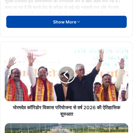
सुरक्षा एजेंसियां इस आत्मसमर्पण को रणनीतिक रूप से बेहद अहम मान रही हैं।
माना जा रहा है कि बारसे देवा के सरेंडर से कई बड़े नक्सली राज और नेटवर्क
उजागर हो सकते हैं। आधिकारिक पुष्टि के साथ ही इस मामले में विस्तृत जानकारी
साझा की जाएगी।
Show More
BarseDeva
NaxalSurrender
भोरमदेव
कॉरिडोर
विकास
परियोजना
से
वर्ष
2026
की
ऐतिहासिक
शुरुआत
भोरमदेव कॉरिडोर विकास परियोजना से वर्ष 2026 की ऐतिहासिक
शुरुआत
छत्तीसगढ़
को