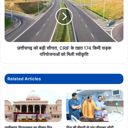
बड़ी
सौगात,
CRIF
के
तहत
174
किमी
सड़क
छत्तीसगढ़ को बड़ी सौगात, CRIF के तहत 174 किमी सड़क
परियोजनाओं
परियोजनाओं को मिली स्वीकृति
को
मिली
स्वीकृति
Related Articles
छत्तीसगढ़ विधानसभा का तीसरा दिन,
दिल की बीमारी से जंग जीतकर लौटी