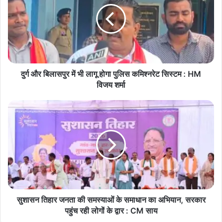
में
Chhattisgarh
Diesel
भी
लागू
FuelConsumption
FuelSales
होगा
पुलिस
OilCompanies
Petrol
कमिश्नरेट
सिस्टम
दुर्ग और बिलासपुर में भी लागू होगा पुलिस कमिश्नरेट सिस्टम : HM
:
विजय शर्मा
HM
विजय
सुशासन
शर्मा
तिहार
जनता
की
समस्याओं
के
समाधान
का
अभियान,
सरकार
सुशासन तिहार जनता की समस्याओं के समाधान का अभियान, सरकार
पहुंच
पहुंच रही लोगों के द्वार : CM साय
रही