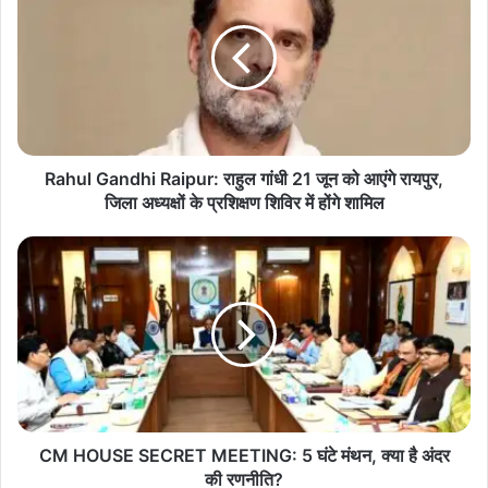
है।
Raipur:
राहुल
गांधी
21
जून
को
आएंगे
रायपुर,
Rahul Gandhi Raipur: राहुल गांधी 21 जून को आएंगे रायपुर,
जिला
जिला अध्यक्षों के प्रशिक्षण शिविर में होंगे शामिल
अध्यक्षों
के
CM
प्रशिक्षण
HOUSE
शिविर
SECRET
में
MEETING:
होंगे
5
शामिल
घंटे
मंथन,
क्या
है
अंदर
CM HOUSE SECRET MEETING: 5 घंटे मंथन, क्या है अंदर
की
की रणनीति?