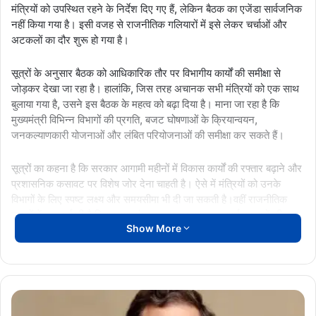
मंत्रियों को उपस्थित रहने के निर्देश दिए गए हैं, लेकिन बैठक का एजेंडा सार्वजनिक
नहीं किया गया है। इसी वजह से राजनीतिक गलियारों में इसे लेकर चर्चाओं और
अटकलों का दौर शुरू हो गया है।
सूत्रों के अनुसार बैठक को आधिकारिक तौर पर विभागीय कार्यों की समीक्षा से
जोड़कर देखा जा रहा है। हालांकि, जिस तरह अचानक सभी मंत्रियों को एक साथ
बुलाया गया है, उसने इस बैठक के महत्व को बढ़ा दिया है। माना जा रहा है कि
मुख्यमंत्री विभिन्न विभागों की प्रगति, बजट घोषणाओं के क्रियान्वयन,
जनकल्याणकारी योजनाओं और लंबित परियोजनाओं की समीक्षा कर सकते हैं।
सूत्रों का कहना है कि सरकार आगामी महीनों में विकास कार्यों की रफ्तार बढ़ाने और
प्रशासनिक कसावट पर विशेष जोर देना चाहती है। ऐसे में मंत्रियों को उनके
विभागों के लिए स्पष्ट लक्ष्य और समयसीमा भी दी जा सकती है।वहीं राजनीतिक
हलकों में यह चर्चा भी है कि भाजपा संगठन स्तर पर कुछ महत्वपूर्ण बदलावों की
Show More
तैयारी कर रही है। ऐसे में केंद्र और राज्यों की राजनीति पर भी इसका असर पड़
सकता है। हालांकि मंत्रिमंडल विस्तार या फेरबदल को लेकर सरकार और भाजपा
संगठन की ओर से कोई आधिकारिक संकेत नहीं मिला है।
बैठक का एजेंडा सार्वजनिक नहीं होने से मंत्रियों के बीच भी उत्सुकता बनी हुई है।
Rahul
अब सबकी नजर बैठक के बाद सामने आने वाले संकेतों और फैसलों पर टिकी हुई
Gandhi