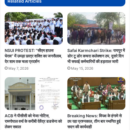
Related Articles
पहुंचे
NSUI PROTEST: “सीएम हाउस
Safai Karmchari Strike: रायपुर में
घेराव” में उमड़ा छात्र शक्ति का जनसैलाब,
डोर टू डोर कचरा कलेक्शन ठप, दूसरे दिन
देर शाम तक चला प्रदर्शन
भी सफाई कर्मचारियों की हड़ताल जारी
May 7, 2026
May 15, 2026
ACB ने पीसीसी को भेजा नोटिस,
Breaking News: विपक्ष के हंगामे से
रामगोपाल वर्मा के करीबी देवेंद्र डडसेना को
ठप रहा प्रश्नकाल, तीन बार स्थगित हुई
लेकर सवाल
सदन की कार्यवाही