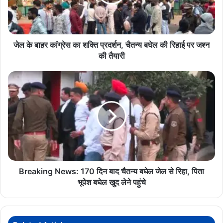
शक्ति
प्रदर्शन,
चैतन्य
बघेल
की
जेल के बाहर कांग्रेस का शक्ति प्रदर्शन, चैतन्य बघेल की रिहाई पर जश्न
रिहाई
की तैयारी
पर
जश्न
Breaking
की
News:
तैयारी
170
दिन
बाद
चैतन्य
बघेल
जेल
से
रिहा,
Breaking News: 170 दिन बाद चैतन्य बघेल जेल से रिहा, पिता
पिता
भूपेश बघेल खुद लेने पहुंचे
भूपेश
बघेल
खुद
लेने