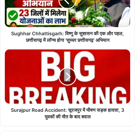
सुशासन
की
एक
और
पहल,
छत्तीसगढ़
Sughhar Chhattisgarh: विष्णु के सुशासन की एक और पहल,
में
छत्तीसगढ़ में लॉन्च होगा 'सुघ्घर छत्तीसगढ़' अभियान
लॉन्च
होगा
Surajpur
'सुघ्घर
Road
छत्तीसगढ़'
Accident:
अभियान
सूरजपुर
में
भीषण
सड़क
हादसा,
3
युवकों
Surajpur Road Accident: सूरजपुर में भीषण सड़क हादसा, 3
की
युवकों की मौत के बाद बवाल
मौत
के
बाद