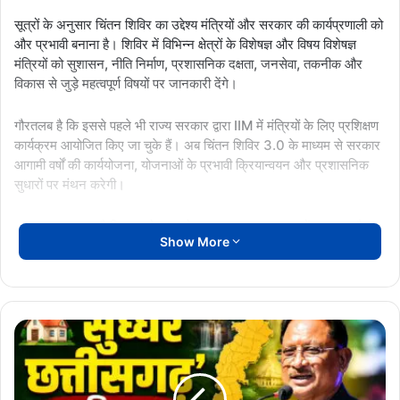
सूत्रों के अनुसार चिंतन शिविर का उद्देश्य मंत्रियों और सरकार की कार्यप्रणाली को
और प्रभावी बनाना है। शिविर में विभिन्न क्षेत्रों के विशेषज्ञ और विषय विशेषज्ञ
मंत्रियों को सुशासन, नीति निर्माण, प्रशासनिक दक्षता, जनसेवा, तकनीक और
विकास से जुड़े महत्वपूर्ण विषयों पर जानकारी देंगे।
गौरतलब है कि इससे पहले भी राज्य सरकार द्वारा IIM में मंत्रियों के लिए प्रशिक्षण
कार्यक्रम आयोजित किए जा चुके हैं। अब चिंतन शिविर 3.0 के माध्यम से सरकार
आगामी वर्षों की कार्ययोजना, योजनाओं के प्रभावी क्रियान्वयन और प्रशासनिक
सुधारों पर मंथन करेगी।
सरकार का मानना है कि बदलते समय के साथ शासन-प्रशासन में नवाचार और
Show More
बेहतर प्रबंधन की आवश्यकता है। इसी उद्देश्य से मंत्रियों को विशेषज्ञों के अनुभव
और मार्गदर्शन का लाभ दिलाया जाएगा।
Sughhar
Chhattisgarh:
विष्णु
के