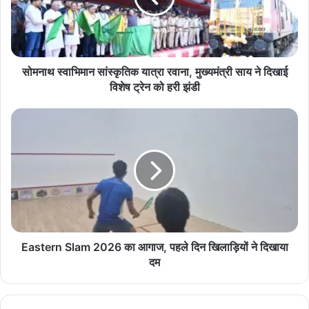
मुख्यमंत्री
साय
ने
दिखाई
विशेष
सोमनाथ स्वाभिमान सांस्कृतिक यात्रा रवाना, मुख्यमंत्री साय ने दिखाई
ट्रेन
विशेष ट्रेन को हरी झंडी
को
हरी
Eastern
झंडी
Slam
2026
का
आगाज,
पहले
दिन
खिलाड़ियों
ने
दिखाया
Eastern Slam 2026 का आगाज, पहले दिन खिलाड़ियों ने दिखाया
दम
दम