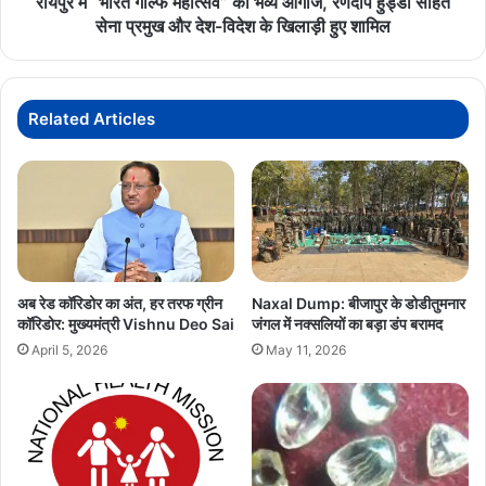
रायपुर में “भारत गोल्फ महोत्सव” का भव्य आगाज, रणदीप हुड्डा सहित
सहित
सेना प्रमुख और देश-विदेश के खिलाड़ी हुए शामिल
सेना
प्रमुख
और
देश-
Related Articles
विदेश
के
खिलाड़ी
हुए
शामिल
अब रेड कॉरिडोर का अंत, हर तरफ ग्रीन
Naxal Dump: बीजापुर के डोडीतुमनार
कॉरिडोर: मुख्यमंत्री Vishnu Deo Sai
जंगल में नक्सलियों का बड़ा डंप बरामद
April 5, 2026
May 11, 2026