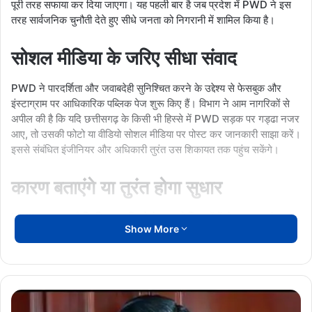
पूरी तरह सफाया कर दिया जाएगा। यह पहली बार है जब प्रदेश में PWD ने इस
तरह सार्वजनिक चुनौती देते हुए सीधे जनता को निगरानी में शामिल किया है।
सोशल मीडिया के जरिए सीधा संवाद
PWD ने पारदर्शिता और जवाबदेही सुनिश्चित करने के उद्देश्य से फेसबुक और
इंस्टाग्राम पर आधिकारिक पब्लिक पेज शुरू किए हैं। विभाग ने आम नागरिकों से
अपील की है कि यदि छत्तीसगढ़ के किसी भी हिस्से में PWD सड़क पर गड्ढा नजर
आए, तो उसकी फोटो या वीडियो सोशल मीडिया पर पोस्ट कर जानकारी साझा करें।
इससे संबंधित इंजीनियर और अधिकारी तुरंत उस शिकायत तक पहुंच सकेंगे।
कारण बताएंगे या तुरंत होगा सुधार
PWD का कहना है कि शिकायत मिलने के बाद दो विकल्पों में से एक पर तुरंत
Show More
कार्रवाई की जाएगी—या तो गड्ढा बनने का कारण सार्वजनिक रूप से बताया जाएगा,
या फिर तत्काल मरम्मत कार्य शुरू किया जाएगा। विभाग के अनुसार, अब सड़कों की
खराब स्थिति को नजरअंदाज करने की कोई गुंजाइश नहीं रहेगी।
450 करोड़ रुपये से चल रहा व्यापक मरम्मत
पूर्व
मंत्री