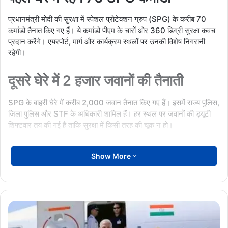
प्रधानमंत्री मोदी की सुरक्षा में स्पेशल प्रोटेक्शन ग्रुप (SPG) के करीब 70
कमांडो तैनात किए गए हैं। ये कमांडो पीएम के चारों ओर 360 डिग्री सुरक्षा कवच
प्रदान करेंगे। एयरपोर्ट, मार्ग और कार्यक्रम स्थलों पर उनकी विशेष निगरानी
रहेगी।
दूसरे घेरे में 2 हजार जवानों की तैनाती
SPG के बाहरी घेरे में करीब 2,000 जवान तैनात किए गए हैं। इसमें राज्य पुलिस,
जिला पुलिस और STF के अधिकारी शामिल हैं। हर स्थल पर जवानों की ड्यूटी
शिफ्टवार तय की गई है ताकि सुरक्षा में किसी तरह की चूक न हो।
तीसरे घेरे में ड्रोन, CCTV और इंटेलीजेंस टीमेंतीसरे सुरक्षा घेरे के तहत पूरे नवा
Show More
रायपुर इलाके में ड्रोन सर्विलांस और CCTV नेटवर्क सक्रिय कर दिया गया है।
इसके साथ ही इंटेलीजेंस टीम लगातार निगरानी कर रही है ताकि संदिग्ध गतिविधियों
पर तुरंत कार्रवाई हो सके।
आज
एयरपोर्ट से नवा रायपुर तक मार्ग सील
छत्तीसगढ़
दौरे