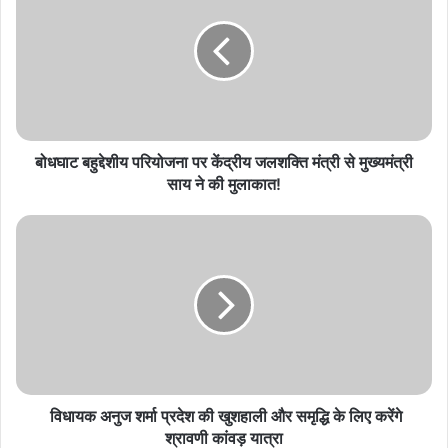
परियोजना
पर
केंद्रीय
जलशक्ति
मंत्री
से
मुख्यमंत्री
साय
बोधघाट बहुद्देशीय परियोजना पर केंद्रीय जलशक्ति मंत्री से मुख्यमंत्री
ने
साय ने की मुलाकात!
की
मुलाकात!
विधायक
अनुज
शर्मा
प्रदेश
की
खुशहाली
और
समृद्धि
के
लिए
विधायक अनुज शर्मा प्रदेश की खुशहाली और समृद्धि के लिए करेंगे
करेंगे
श्रावणी कांवड़ यात्रा