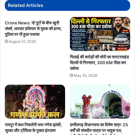
में विकसित करने के लिए सरकार प्रतिबद्ध है, जिससे स्थानीय रोजगार और
पारी,
Related Articles
अर्थव्यवस्था को नई गति मिलेगी।
61
रनों
से
Crime News: दो गुटों के बीच खूनी
संघर्ष, धारदार हथियार से युवक की हत्या,
जीता
CM VISHNU DEO SAI
पुलिस पर भी हुआ पथराव
भारत
August 31, 2025
RajimKumbhKalp2026
समापन
भिलाई की करोड़ों की चोरी का मास्टरमाइंड
दिल्ली से गिरफ्तार, 300 KM पीछा कर
दबोचा
May 25, 2026
रायपुर में कल निकलेगी भव्य गणेश झांकी,
छत्तीसगढ़ विधानसभा का विशेष सत्र: 25
सुरक्षा और ट्रैफिक के पुख्ता इंतज़ाम
वर्षों की संसदीय यात्रा पर भावुक पल,