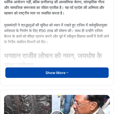
धार्मिक आयोजन नहीं, बल्कि छत्तीसगढ़ की आध्यात्मिक चेतना, सांस्कृतिक गौरव
और सामाजिक समरसता का जीवंत प्रतीक है। यह पर्व प्रदेश की अस्मिता और
पहचान को राष्ट्रीय स्तर पर स्थापित करता है।
मुख्यमंत्री ने श्रद्धालुओं की सुविधा को ध्यान में रखते हुए राजिम में सर्वसुविधायुक्त
धर्मशाला के निर्माण के लिए ₹50 लाख की घोषणा की। साथ ही उन्होंने राजिम
बैराज के कार्य को शीघ्र प्रारंभ करने और पूर्व में स्वीकृत विकास कार्यों में तेजी लाने
के निर्देश संबंधित विभागों को दिए।
भगवान राजीव लोचन को नमन, जयघोष के
साथ उद्बोधन
Show More
मुख्यमंत्री श्री साय ने मुख्य मंच पर भगवान राजीव लोचन की प्रतिमा पर पुष्प
अर्पित कर प्रदेश की सुख-समृद्धि की कामना की। उन्होंने अपने उद्बोधन की
शुरुआत भगवान श्री राजीव लोचन, कुलेश्वर महादेव, राजिम दाई, छत्तीसगढ़
महतारी और भारत माता के जयघोष के साथ की।
राजिम
कुंभ
“छत्तीसगढ़ का प्रयाग” है राजिम:
मुख्यमंत्री ने कहा कि महानदी, पैरी और सोंढूर
कल्प
नदियों के त्रिवेणी संगम की यह पावन भूमि सदियों से तप, त्याग और साधना की
2026