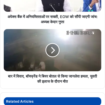
EOW
चोरी का खुलासा किया जाएगा।
को
सौंपी
जाएगी
अपेक्स बैंक में अनियमितताओं पर सख्ती, EOW को सौंपी जाएगी जांच:
JewelleryShopTheft
Nawapara
जांच:
अध्यक्ष केदार गुप्ता
अध्यक्ष
Rajim
केदार
बार
गुप्ता
में
विवाद,
बॉयफ्रेंड
ने
बियर
बोतल
से
किया
जानलेवा
बार में विवाद, बॉयफ्रेंड ने बियर बोतल से किया जानलेवा हमला, युवती
हमला,
की इलाज के दौरान मौत
युवती
की
इलाज
के
Related Articles
दौरान