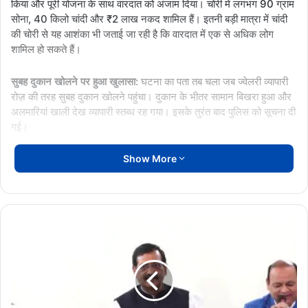
किया और पूरी योजना के साथ वारदात को अंजाम दिया। चोरी में लगभग 90 ग्राम
सोना, 40 किलो चांदी और ₹2 लाख नकद शामिल हैं। इतनी बड़ी मात्रा में चांदी
की चोरी से यह आशंका भी जताई जा रही है कि वारदात में एक से अधिक लोग
शामिल हो सकते हैं।
सुबह दुकान खोलने पर हुआ खुलासा:
घटना का पता तब चला जब ज्वेलरी व्यापारी
रोज़ की तरह सुबह दुकान खोलने पहुंचा। दुकान के भीतर सामान बिखरा हुआ और
अलमारियां खाली देख व्यापारी स्तब्ध रह गया। इसके तुरंत बाद पुलिस को सूचना दी
गई।
Show More
व्यापारियों और नगरवासियों में आक्रोश
घटना के बाद नगरवासियों और व्यापारिक संगठनों में भारी आक्रोश है। व्यापारियों
का कहना है कि क्षेत्र में सुरक्षा व्यवस्था कमजोर है और रात्रि गश्त प्रभावी नहीं होने
के कारण चोरों के हौसले बढ़े हैं। व्यापारियों ने जल्द से जल्द आरोपियों की गिरफ्तारी
अपेक्स
और सुरक्षा व्यवस्था मजबूत करने की मांग की है।
बैंक
में
अनियमितताओं
पुलिस जांच में जुटी: पूरा मामला गोबरा नवापारा थाना क्षेत्र का है। पुलिस ने मौके
पर
पर पहुंचकर जांच शुरू कर दी है। आसपास लगे सीसीटीवी कैमरों की फुटेज खंगाली
सख्ती,
जा रही है और संदिग्धों से पूछताछ की जा रही है। पुलिस का दावा है कि जल्द ही