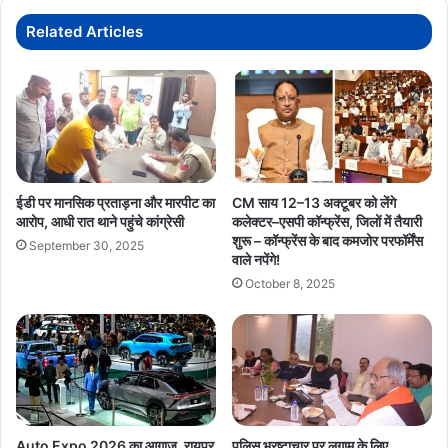
घोषित,
राष्ट्रीय
Related Articles
अध्यक्ष
पद
हेतु
एकमात्र
नामांकन
ईडी पर मानसिक प्रताड़ना और मारपीट का
CM साय 12–13 अक्टूबर को लेंगे
आरोप, आधी रात थाने पहुंचे कांग्रेसी
कलेक्टर–एसपी कॉन्फ्रेंस, जिलों में तैयारी
शुरू – कॉन्फ्रेंस के बाद कमजोर परफॉर्मेंस
September 30, 2025
वाले नपेंगे!
October 8, 2025
Auto Expo 2026 का आगाज, रायपुर
पुलिस भ्रष्टाचार पर लगाम के लिए