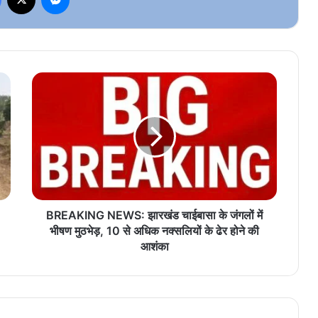
BREAKING
NEWS:
झारखंड
चाईबासा
के
जंगलों
में
भीषण
मुठभेड़,
10
BREAKING NEWS: झारखंड चाईबासा के जंगलों में
से
भीषण मुठभेड़, 10 से अधिक नक्सलियों के ढेर होने की
अधिक
आशंका
नक्सलियों
के
ढेर
होने
की