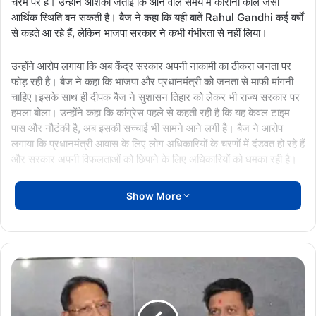
चरम पर है। उन्होंने आशंका जताई कि आने वाले समय में कोरोना काल जैसी
आर्थिक स्थिति बन सकती है। बैज ने कहा कि यही बातें Rahul Gandhi कई वर्षों
से कहते आ रहे हैं, लेकिन भाजपा सरकार ने कभी गंभीरता से नहीं लिया।
उन्होंने आरोप लगाया कि अब केंद्र सरकार अपनी नाकामी का ठीकरा जनता पर
फोड़ रही है। बैज ने कहा कि भाजपा और प्रधानमंत्री को जनता से माफी मांगनी
चाहिए।इसके साथ ही दीपक बैज ने सुशासन तिहार को लेकर भी राज्य सरकार पर
हमला बोला। उन्होंने कहा कि कांग्रेस पहले से कहती रही है कि यह केवल टाइम
पास और नौटंकी है, अब इसकी सच्चाई भी सामने आने लगी है। बैज ने आरोप
लगाया कि प्रधानमंत्री आवास के लिए लोग अधिकारियों के चरणों में दंडवत हो रहे हैं
और सरकार अपनी विफलताओं को छिपाने के लिए अधिकारियों को धमका रही है।
अवैध और नकली शराब के मुद्दे पर भी पीसीसी चीफ ने सरकार को घेरा। उन्होंने
Show More
कहा कि पूरे प्रदेश में अवैध और नकली शराब बिक रही है। बैज ने आरोप लगाया
कि जब कांग्रेस यह मुद्दा उठाती थी तो सरकार राजनीति करने का आरोप लगाती थी,
लेकिन अब सरकार के विधायक और मंत्री भी यही बात कह रहे हैं। उन्होंने दावा
किया कि सरकार के संरक्षण में अवैध शराब का कारोबार चल रहा है और इससे
असम
अवैध कमाई की जा रही है।
में
कल
वहीं गुजरात के सोमनाथ मंदिर के जीर्णोद्धार के 75 वर्ष पूरे होने पर आयोजित अमृत
होगा