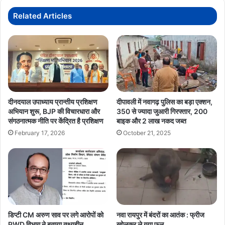
उद्योग
को
Related Articles
बड़ी
राहत,
ट्रक
ऑपरेटर्स
और
ट्रांसपोर्टर्स
में
खुशी
दीनदयाल उपाध्याय प्रान्तीय प्रशिक्षण
दीपावली में नवागढ़ पुलिस का बड़ा एक्शन,
अभियान शुरू, BJP की विचारधारा और
350 से ज्यादा जुआरी गिरफ्तार, 200
संगठनात्मक नीति पर केंद्रित है प्रशिक्षण
बाइक और 2 लाख नकद जब्त
February 17, 2026
October 21, 2025
डिप्टी CM अरुण साव पर लगे आरोपों को
नवा रायपुर में बंदरों का आतंक : फ्रीज
PWD विभाग ने बताया तथ्यहीन
खोलकर ले गया फल