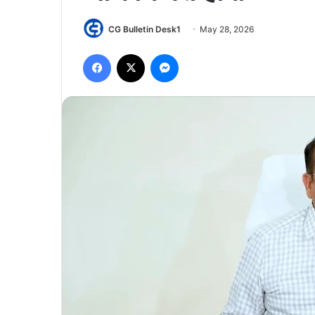
CG Bulletin Desk1
May 28, 2026
Facebook
X
Messenger