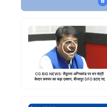
CG
BIG
NEWS:
तेंदूपत्ता
अग्निकांड
पर
वन
मंत्री
केदार
कश्यप
CG BIG NEWS: तेंदूपत्ता अग्निकांड पर वन मंत्री
का
केदार कश्यप का बड़ा एक्शन, बीजापुर DFO हटाए गए
बड़ा
एक्शन,
बीजापुर
DFO
हटाए