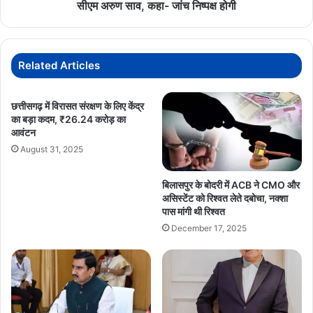
बैठे
सीएम
सीएम अरुण साव, कहा- जांच निष्पक्ष होगी
थे
अरुण
धरने
साव,
पर
कहा-
जांच
Related Articles
निष्पक्ष
होगी
छत्तीसगढ़ में विरासत संरक्षण के लिए केंद्र
का बड़ा कदम, ₹26.24 करोड़ का
आवंटन
August 31, 2025
बिलासपुर के बोदरी में ACB ने CMO और
असिस्टेंट को रिश्वत लेते दबोचा, नक्शा
पास मांगी थी रिश्वत
December 17, 2025