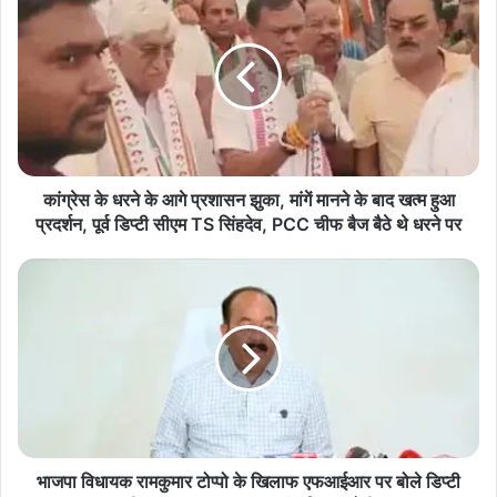
के
धरने
BijapurFire
Chhattisgarh
DFO
के
आगे
ForestDepartment
ForestMinister
प्रशासन
झुका,
KedarKashyap
मांगें
मानने
के
कांग्रेस के धरने के आगे प्रशासन झुका, मांगें मानने के बाद खत्म हुआ
बाद
प्रदर्शन, पूर्व डिप्टी सीएम TS सिंहदेव, PCC चीफ बैज बैठे थे धरने पर
खत्म
हुआ
भाजपा
प्रदर्शन,
विधायक
पूर्व
रामकुमार
डिप्टी
टोप्पो
सीएम
के
TS
खिलाफ
सिंहदेव,
एफआईआर
PCC
पर
चीफ
बोले
बैज
डिप्टी
भाजपा विधायक रामकुमार टोप्पो के खिलाफ एफआईआर पर बोले डिप्टी