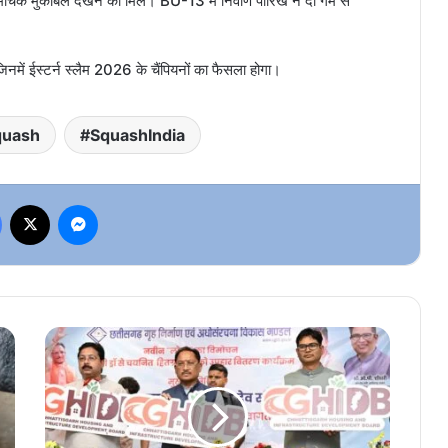
 मुकाबले देखने को मिले। BU-13 में निर्वाण पारिख ने दो गेम से
िनमें ईस्टर्न स्लैम 2026 के चैंपियनों का फैसला होगा।
quash
SquashIndia
Facebook
X
Messenger
छत्तीसगढ़
गृह
निर्माण
मंडल
का
बदला