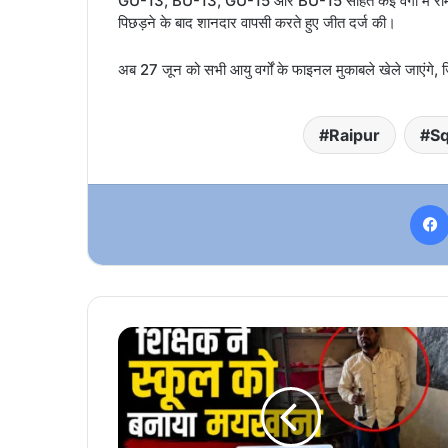
GU-13, BU-13, GU-15 और BU-15 सहित कई वर्गों में रोमांचक
पिछड़ने के बाद शानदार वापसी करते हुए जीत दर्ज की।
अब 27 जून को सभी आयु वर्गों के फाइनल मुकाबले खेले जाएंगे, ज
Raipur
S
CG
NEWS
:
कवर्धा
में
गुरुजी