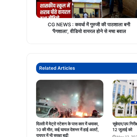
की
पाठशाला
बनी
'पैगशाला',
CG NEWS : कवर्धा में गुरुजी की पाठशाला बनी
वीडियो
'पैगशाला', वीडियो वायरल होने से मचा बवाल
वायरल
होने
से
मचा
बवाल
Related Articles
दिल्ली में मेट्रो स्टेशन के पास कार में धमाका,
सूबेदार/उप निरीक्
10 की मौत, कई घायल देशभर में हाई अलर्ट,
12 जुलाई को
रायपुर में भी सुरक्षा बढ़ी
May 12, 20