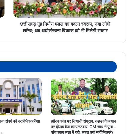
स्वरूप,
नया
लोगो
लॉन्च;
छत्तीसगढ़ गृह निर्माण मंडल का बदला स्वरूप, नया लोगो
अब
लॉन्च; अब अधोसंरचना विकास को भी मिलेगी रफ्तार
अधोसंरचना
विकास
को
भी
मिलेगी
रफ्तार
षक संवर्ग की प्रारंभिक परीक्षा
झीरम कांड पर सियासी संग्राम, नड्डा के बयान
पर दीपक बैज का पलटवार, CM साय ने पूछा –
पाँच साल सत्ता में रही, सबूत क्यों नहीं निकले?
26