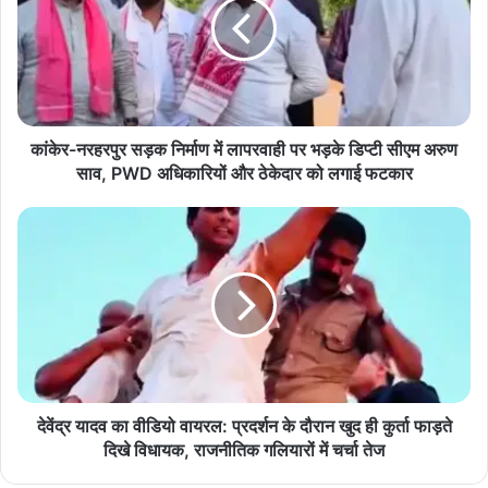
निर्माण
में
लापरवाही
पर
भड़के
डिप्टी
सीएम
कांकेर-नरहरपुर सड़क निर्माण में लापरवाही पर भड़के डिप्टी सीएम अरुण
अरुण
साव, PWD अधिकारियों और ठेकेदार को लगाई फटकार
साव,
PWD
देवेंद्र
अधिकारियों
यादव
और
का
ठेकेदार
वीडियो
को
वायरल:
लगाई
प्रदर्शन
फटकार
के
दौरान
खुद
ही
देवेंद्र यादव का वीडियो वायरल: प्रदर्शन के दौरान खुद ही कुर्ता फाड़ते
कुर्ता
दिखे विधायक, राजनीतिक गलियारों में चर्चा तेज
फाड़ते