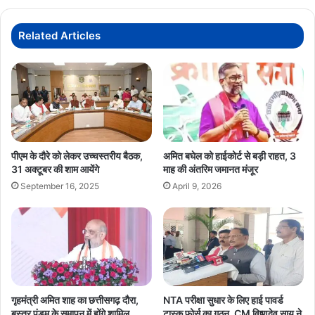
दिखे
विधायक,
राजनीतिक
Related Articles
गलियारों
में
चर्चा
तेज
पीएम के दौरे को लेकर उच्चस्तरीय बैठक,
अमित बघेल को हाईकोर्ट से बड़ी राहत, 3
31 अक्टूबर की शाम आयेंगे
माह की अंतरिम जमानत मंजूर
September 16, 2025
April 9, 2026
गृहमंत्री अमित शाह का छत्तीसगढ़ दौरा,
NTA परीक्षा सुधार के लिए हाई पावर्ड
बस्तर पंडुम के समापन में होंगे शामिल,
टास्क फोर्स का गठन, CM विष्णुदेव साय ने