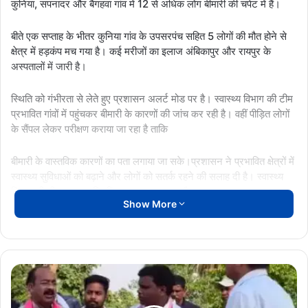
कुनिया, सपनादर और बैगहवा गांव में 12 से अधिक लोग बीमारी की चपेट में हैं।
बीते एक सप्ताह के भीतर कुनिया गांव के उपसरपंच सहित 5 लोगों की मौत होने से
क्षेत्र में हड़कंप मच गया है। कई मरीजों का इलाज अंबिकापुर और रायपुर के
अस्पतालों में जारी है।
स्थिति को गंभीरता से लेते हुए प्रशासन अलर्ट मोड पर है। स्वास्थ्य विभाग की टीम
प्रभावित गांवों में पहुंचकर बीमारी के कारणों की जांच कर रही है। वहीं पीड़ित लोगों
के सैंपल लेकर परीक्षण कराया जा रहा है ताकि
बीमारी के वास्तविक कारणों का पता लगाया जा सके।प्रशासन ने प्रभावित क्षेत्रों में
स्वास्थ्य सुविधाओं को बढ़ाने और लोगों को सतर्क रहने की सलाह दी है। स्वास्थ्य
विभाग की टीम लगातार स्थिति पर नजर बनाए हुए है।
Show More
Ambikapur
AmbikapurNews
Jaundice
JaundiceOutbreak
कांकेर-
नरहरपुर
Mainpat
MainpatNews
Surguja
सड़क