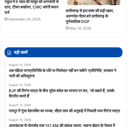
स्कूल में 6 साल की मासूम को अगरबत्ती से
दागा, टीचर बर्खास्त, CWC करेगी बयान
KiranDev
Manendragarh
PMModi
छत्तीसगढ़ से इस वक्त की बड़ी खबर,
दर्ज
अरुणदेव गौतम बने छत्तीसगढ़ के
September 24, 2025
RamvicharNetam
ViralVideo
पूर्णकालिक DGP
May 16, 2026
बड़ी खबरें
August 10, 2026
अब महिला जनप्रतिनिधि के पति या रिश्तेदार नहीं बन सकेंगे ‘प्रतिनिधि’, सरकार ने
जारी की अधिसूचना
August 10, 2026
BJP की तिरंगा यात्रा के बीच भूपेश बघेल का भाजपा पर वार, ‘जो कहते हैं, उसके
विपरीत करते हैं’
August 10, 2026
रायपुर में गूंजा देशभक्ति का जज्बा, सीएम साय की अगुवाई में निकली भव्य तिरंगा यात्रा
August 10, 2026
अमरकंटक से भोरमदेव तक 151 KM की कांवड़ यात्रा, भावना बोहरा के नेतृत्व में