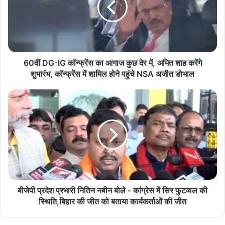
का
आगाज
कुछ
देर
में,
अमित
60वीं DG-IG कॉन्फ्रेंस का आगाज कुछ देर में, अमित शाह करेंगे
शाह
शुभारंभ, कॉन्फ्रेंस में शामिल होने पहुंचे NSA अजीत डोभाल
करेंगे
शुभारंभ,
बीजेपी
कॉन्फ्रेंस
प्रदेश
में
प्रभारी
शामिल
नितिन
होने
नबीन
पहुंचे
बोले
NSA
-
अजीत
कांग्रेस
डोभाल
में
सिर
बीजेपी प्रदेश प्रभारी नितिन नबीन बोले - कांग्रेस में सिर फुटव्वल की
फुटव्वल
स्थिति,बिहार की जीत को बताया कार्यकर्ताओं की जीत
की
स्थिति,बिहार