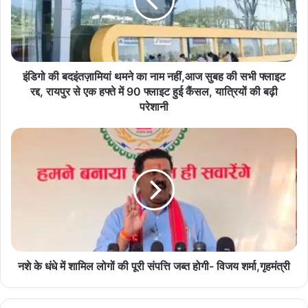
का
नाम
नहीं,आज
सुबह
की
सभी
इंडिगो की बदइंतज़ामियां थमने का नाम नहीं,आज सुबह की सभी फ्लाइट
फ्लाइट
रद्द, रायपुर से एक हफ्ते में 90 फ्लाइट हुई कैंसल, यात्रियों की बढ़ी
रद्द,
परेशानी
रायपुर
से
नशे
एक
के
हफ्ते
धंधे
में
में
90
शामिल
फ्लाइट
लोगों
हुई
की
कैंसल,
पूरी
यात्रियों
संपत्ति
की
जब्त
नशे के धंधे में शामिल लोगों की पूरी संपत्ति जब्त होगी- विजय शर्मा,गृहमंत्री
बढ़ी
होगी-
परेशानी
विजय
शर्मा,गृहमंत्री