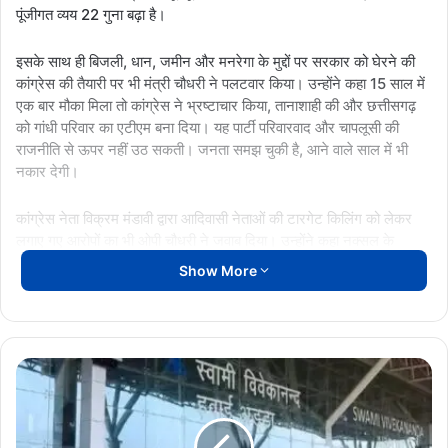
पूंजीगत व्यय 22 गुना बढ़ा है।
इसके साथ ही बिजली, धान, जमीन और मनरेगा के मुद्दों पर सरकार को घेरने की
कांग्रेस की तैयारी पर भी मंत्री चौधरी ने पलटवार किया। उन्होंने कहा 15 साल में
एक बार मौका मिला तो कांग्रेस ने भ्रष्टाचार किया, तानाशाही की और छत्तीसगढ़
को गांधी परिवार का एटीएम बना दिया। यह पार्टी परिवारवाद और चापलूसी की
राजनीति से ऊपर नहीं उठ सकती। जनता समझ चुकी है, आने वाले साल में भी
नकार देगी।
कांग्रेस नेता विक्रम मंडावी द्वारा आदिवासी नेताओं की टारगेट किलिंग को लेकर
लगाए गए आरोपों का भी ओपी चौधरी ने जवाब दिया। उन्होंने कहा नक्सल के
खिलाफ निर्णायक लड़ाई चल रही है। कांग्रेस का 5 साल तक नक्सलवाद पर कोई
Show More
स्पष्ट स्टैंड नहीं था और अप्रत्यक्ष रूप से नक्सलवाद का समर्थन करती रही। अब
मुद्दों से ध्यान भटकाने की कोशिश की जा रही है।
इंडिगो
कांग्रेस के आरोपों पर प्रतिक्रिया
पलटवार
बयान
की
बदइंतज़ामियां
मंत्री ओपी चौधरी
थमने