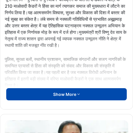
210 माओवादी कैडरों ने हिंसा का मार्ग त्यागकर समाज की मुख्यधारा में लौटने का
निर्णय लिया है।यह आत्मसमर्पण विश्वास, सुरक्षा और विकास की दिशा में बस्तर की
नई सुबह का संकेत है। लंबे समय से नक्सली गतिविधियों से प्रभावित अबूझमाड़
और उत्तर बस्तर क्षेत्र में यह ऐतिहासिक घटनाक्रम नक्सल उन्मूलन अभियान के
इतिहास में एक निर्णायक मोड़ के रूप में दर्ज होगा।मुख्यमंत्री श्री विष्णु देव साय के
नेतृत्व में राज्य शासन द्वारा अपनाई गई व्यापक नक्सल उन्मूलन नीति ने क्षेत्र में
स्थायी शांति की मजबूत नींव रखी है।
पुलिस, सुरक्षा बलों, स्थानीय प्रशासन, सामाजिक संगठनों और सजग नागरिकों के
समन्वित प्रयासों से हिंसा की संस्कृति को संवाद और विकास की संस्कृति में
परिवर्तित किया जा सका है।यह पहली बार है जब नक्सल विरोधी अभियान के
इतिहास में इतनी बड़ी संख्या में वरिष्ठ माओवादी कैडरों ने एक साथ आत्मसमर्पण
किया है।
Show More
आत्मसमर्पण करने वालों में एक सेंट्रल कमेटी सदस्य, चार डीकेएसजेडसी सदस्य,
21 डिविजनल कमेटी सदस्य सहित अनेक वरिष्ठ माओवादी नेता शामिल हैं। इन
कैडरों ने कुल 153 अत्याधुनिक हथियार—जिनमें AK-47, SLR, INSAS
रायफल और LMG शामिल हैं—समर्पित किए हैं। यह केवल हथियारों का समर्पण
बस्तर
नहीं, बल्कि हिंसा और भय के युग का प्रतीकात्मक अंत है—एक ऐसी घोषणा, जो
में
बस्तर में शांति और भरोसे के युग की शुरुआत का संकेत देती है।