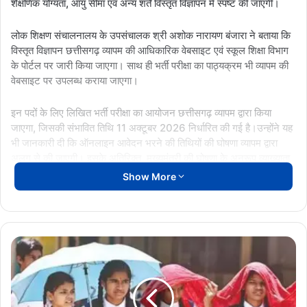
शैक्षणिक योग्यता, आयु सीमा एवं अन्य शर्तें विस्तृत विज्ञापन में स्पष्ट की जाएंगी।
लोक शिक्षण संचालनालय के उपसंचालक श्री अशोक नारायण बंजारा ने बताया कि
विस्तृत विज्ञापन छत्तीसगढ़ व्यापम की आधिकारिक वेबसाइट एवं स्कूल शिक्षा विभाग
के पोर्टल पर जारी किया जाएगा। साथ ही भर्ती परीक्षा का पाठ्यक्रम भी व्यापम की
वेबसाइट पर उपलब्ध कराया जाएगा।
इन पदों के लिए लिखित भर्ती परीक्षा का आयोजन छत्तीसगढ़ व्यापम द्वारा किया
जाएगा, जिसकी संभावित तिथि 11 अक्टूबर 2026 निर्धारित की गई है।उन्होंने यह
भी जानकारी दी कि ऑनलाइन आवेदन भरने की तिथियों की घोषणा व्यापम द्वारा
अलग से की जाएगी। इसके अतिरिक्त, मुख्यमंत्री की घोषणा के अनुरूप व्याख्याता
एवं शिक्षक पदों पर भर्ती के लिए भी शीघ्र अलग-अलग विज्ञापन जारी किए जाएंगे।
Show More
CM VISHNU DEO SAI
छत्तीसगढ़
व्यापम
CG
शिक्षक_भर्ती
NEWS
:
बच्चों
को