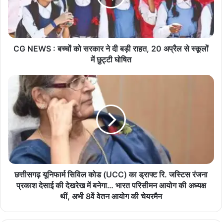
सरकार
ने
दी
बड़ी
राहत,
CG NEWS : बच्चों को सरकार ने दी बड़ी राहत, 20 अप्रैल से स्कूलों
20
में छुट्टी घोषित
अप्रैल
से
छत्तीसगढ़
स्कूलों
यूनिफार्म
में
सिविल
छुट्टी
कोड
घोषित
(UCC)
का
ड्राफ्ट
रि.
जस्टिस
रंजना
छत्तीसगढ़ यूनिफार्म सिविल कोड (UCC) का ड्राफ्ट रि. जस्टिस रंजना
प्रकाश
प्रकाश देसाई की देखरेख में बनेगा… भारत परिसीमन आयोग की अध्यक्ष
देसाई
थीं, अभी 8वें वेतन आयोग की चेयरमैन
की
देखरेख