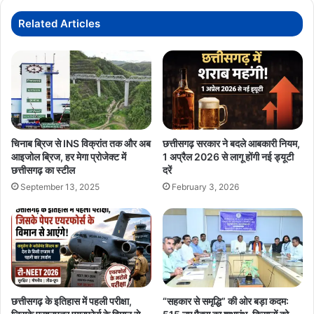
में
बनेगा…
Related Articles
भारत
परिसीमन
आयोग
की
अध्यक्ष
थीं,
अभी
8वें
चिनाब ब्रिज से INS विक्रांत तक और अब
छत्तीसगढ़ सरकार ने बदले आबकारी नियम,
वेतन
आइजोल ब्रिज, हर मेगा प्रोजेक्ट में
1 अप्रैल 2026 से लागू होंगी नई ड्यूटी
आयोग
छत्तीसगढ़ का स्टील
दरें
की
September 13, 2025
February 3, 2026
चेयरमैन
छत्तीसगढ़ के इतिहास में पहली परीक्षा,
“सहकार से समृद्धि” की ओर बड़ा कदम: