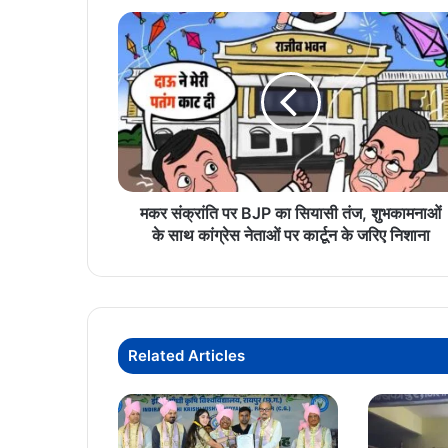
मकर
संक्रांति
पर
BJP
का
सियासी
तंज,
शुभकामनाओं
के
साथ
मकर संक्रांति पर BJP का सियासी तंज, शुभकामनाओं
कांग्रेस
के साथ कांग्रेस नेताओं पर कार्टून के जरिए निशाना
नेताओं
पर
कार्टून
के
जरिए
Related Articles
निशाना