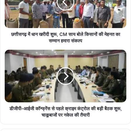
शुरू,
CM
साय
बोले
किसानों
की
छत्तीसगढ़ में धान खरीदी शुरू, CM साय बोले किसानों की मेहनत का
मेहनत
सम्मान हमारा संकल्प
का
सम्मान
डीजीपी–
हमारा
आईजी
संकल्प
कॉन्फ्रेंस
से
पहले
क्राइम
कंट्रोल
की
बड़ी
बैठक
डीजीपी–आईजी कॉन्फ्रेंस से पहले क्राइम कंट्रोल की बड़ी बैठक शुरू,
शुरू,
चाकूबाजों पर नकेल की तैयारी
चाकूबाजों
पर