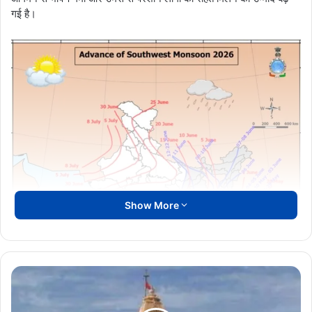
गई है।
Show More
Somnath
Swabhiman
Yatra: