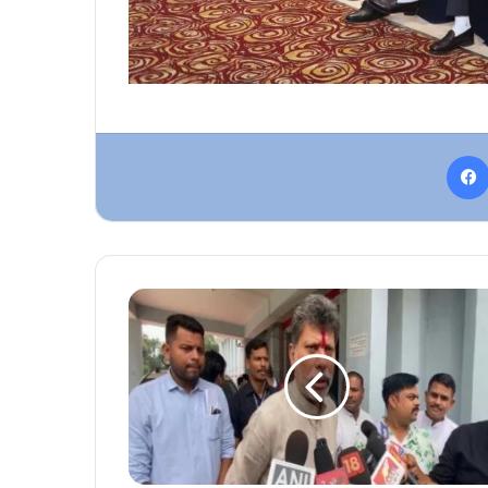
सूरजपुर
घटना
पर
बोले
बीजेपी
प्रदेश
अध्यक्ष
किरण
सिंहदेव