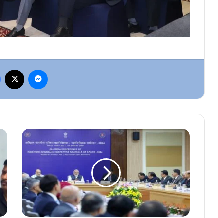
Facebook
X
Messenger
DGP
-
IG
कॉन्फ्रेंस
से
पहले
सुरक्षा
कड़ी,
रमन