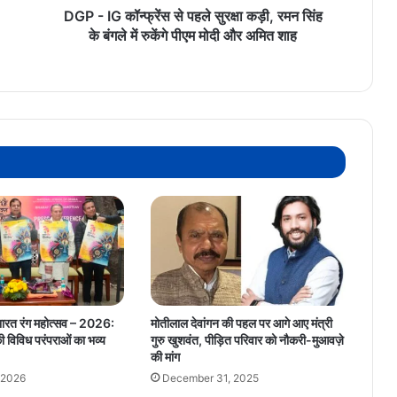
सिंह
DGP - IG कॉन्फ्रेंस से पहले सुरक्षा कड़ी, रमन सिंह
के
के बंगले में रुकेंगे पीएम मोदी और अमित शाह
बंगले
में
रुकेंगे
पीएम
मोदी
और
अमित
शाह
ँ भारत रंग महोत्सव – 2026:
मोतीलाल देवांगन की पहल पर आगे आए मंत्री
 की विविध परंपराओं का भव्य
गुरु खुशवंत, पीड़ित परिवार को नौकरी-मुआवज़े
की मांग
 2026
December 31, 2025