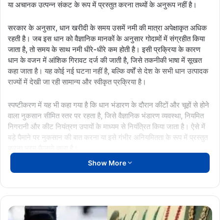
या अचानक उत्पन्न संकट के रूप में प्रस्तुत करना तथ्यों के अनुरूप नहीं है।
सरकार के अनुसार, धान खरीदी के समय उसमें नमी की मात्रा अपेक्षाकृत अधिक
रहती है। जब इस धान को वैज्ञानिक मानकों के अनुसार गोदामों में संग्रहीत किया
जाता है, तो समय के साथ नमी धीरे-धीरे कम होती है। इसी प्रक्रिया के कारण
धान के वजन में आंशिक गिरावट दर्ज की जाती है, जिसे तकनीकी भाषा में सूखत
कहा जाता है। यह कोई नई घटना नहीं है, बल्कि वर्षों से देश के सभी धान उत्पादक
राज्यों में देखी जा रही सामान्य और स्वीकृत प्रक्रिया है।
स्पष्टीकरण में यह भी कहा गया है कि धान भंडारण के दौरान कीटों और चूहों से होने
वाला नुकसान सीमित स्तर पर रहता है, जिसे वैज्ञानिक भंडारण व्यवस्था, नियमित
निगरानी और कीट नियंत्रण उपायों के माध्यम से नियंत्रित किया जाता है। ऐसे में
बड़े पैमाने पर नुकसान की बात करना या इसे गंभीर अनियमितता के रूप में प्रस्तुत
करना भ्रम फैलाने वाला है।
Show More
सरकार ने यह भी रेखांकित किया कि सूखत को पूरी तरह समाप्त नहीं किया जा
सकता, क्योंकि यह नमी और भौतिक गुणों से जुड़ी प्राकृतिक प्रक्रिया है। हालांकि,
भंडारण प्रणाली को बेहतर बनाकर इसे न्यूनतम स्तर तक सीमित अवश्य किया जाता
है। राज्य में धान भंडारण के लिए निर्धारित मानक प्रक्रियाओं का पालन किया जा
छत्तीसगढ़
रहा है और समय-समय पर इसकी समीक्षा भी की जाती है।