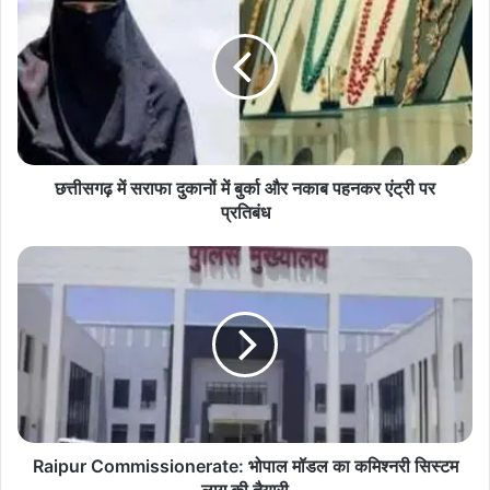
में
सराफा
दुकानों
ChhattisgarhGovernment
Shrinkage
में
बुर्का
धान_भंडारण
और
नकाब
पहनकर
एंट्री
छत्तीसगढ़ में सराफा दुकानों में बुर्का और नकाब पहनकर एंट्री पर
पर
प्रतिबंध
प्रतिबंध
Raipur
Commissionerate:
भोपाल
मॉडल
का
कमिश्नरी
सिस्टम
लागू
की
तैयारी
Raipur Commissionerate: भोपाल मॉडल का कमिश्नरी सिस्टम