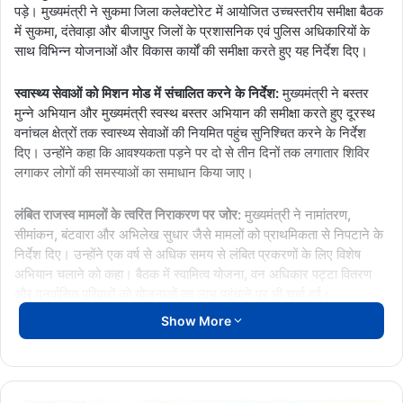
पड़े। मुख्यमंत्री ने सुकमा जिला कलेक्टोरेट में आयोजित उच्चस्तरीय समीक्षा बैठक
में सुकमा, दंतेवाड़ा और बीजापुर जिलों के प्रशासनिक एवं पुलिस अधिकारियों के
साथ विभिन्न योजनाओं और विकास कार्यों की समीक्षा करते हुए यह निर्देश दिए।
स्वास्थ्य सेवाओं को मिशन मोड में संचालित करने के निर्देश:
मुख्यमंत्री ने बस्तर
मुन्ने अभियान और मुख्यमंत्री स्वस्थ बस्तर अभियान की समीक्षा करते हुए दूरस्थ
वनांचल क्षेत्रों तक स्वास्थ्य सेवाओं की नियमित पहुंच सुनिश्चित करने के निर्देश
दिए। उन्होंने कहा कि आवश्यकता पड़ने पर दो से तीन दिनों तक लगातार शिविर
लगाकर लोगों की समस्याओं का समाधान किया जाए।
लंबित राजस्व मामलों के त्वरित निराकरण पर जोर:
मुख्यमंत्री ने नामांतरण,
सीमांकन, बंटवारा और अभिलेख सुधार जैसे मामलों को प्राथमिकता से निपटाने के
निर्देश दिए। उन्होंने एक वर्ष से अधिक समय से लंबित प्रकरणों के लिए विशेष
अभियान चलाने को कहा। बैठक में स्वामित्व योजना, वन अधिकार पट्टा वितरण
और पुनर्वासित परिवारों को योजनाओं का लाभ पहुंचाने पर भी चर्चा हुई।
Show More
महिला समूहों को मिलेगा “बस्तर ब्रांड” का नया मंच:
मुख्यमंत्री ने महिला स्व-
सहायता समूहों को झींगा पालन, बकरी पालन और मधुमक्खी पालन जैसे कृषि
आधारित उद्यमों से जोड़ने पर बल दिया। उन्होंने महिला समूहों के उत्पादों को
“बस्तर ब्रांड” के रूप में विकसित कर व्यापक बाजार उपलब्ध कराने की बात कही।