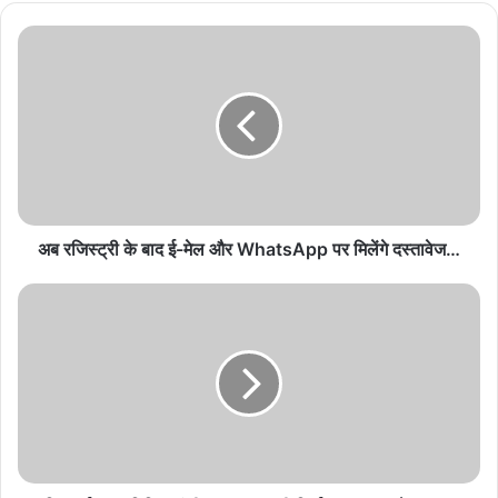
अब
रजिस्ट्री
के
बाद
ई-
मेल
और
WhatsApp
पर
मिलेंगे
अब रजिस्ट्री के बाद ई-मेल और WhatsApp पर मिलेंगे दस्तावेज…
दस्तावेज…
रिटायर्ड
IAS
बिपिन
मांझी
राज्य
सहकारी
निर्वाचन
आयुक्त
के