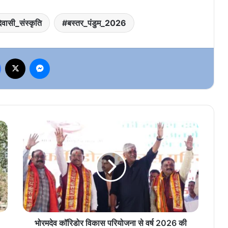
वासी_संस्कृति
बस्तर_पंडुम_2026
Facebook
X
Messenger
भोरमदेव
कॉरिडोर
विकास
परियोजना
से
वर्ष
2026
की
ऐतिहासिक
शुरुआत
भोरमदेव कॉरिडोर विकास परियोजना से वर्ष 2026 की