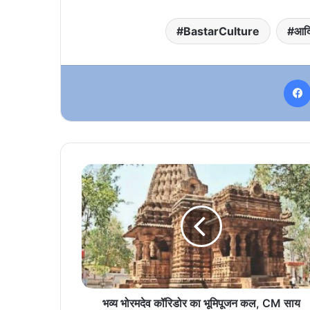
BastarCulture
आदि
भव्य
भोरमदेव
कॉरिडोर
का
भूमिपूजन
कल,
CM
साय
और
केंद्रीय
भव्य भोरमदेव कॉरिडोर का भूमिपूजन कल, CM साय