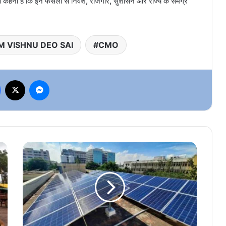
 कहना है कि इन फैसलों से निवेश, रोजगार, सुशासन और राज्य के समग्र
M VISHNU DEO SAI
CMO
Facebook
X
Messenger
रूफ
टॉप
सोलर
उपभोक्ताओं
को
झटका,
अतिरिक्त
बिजली