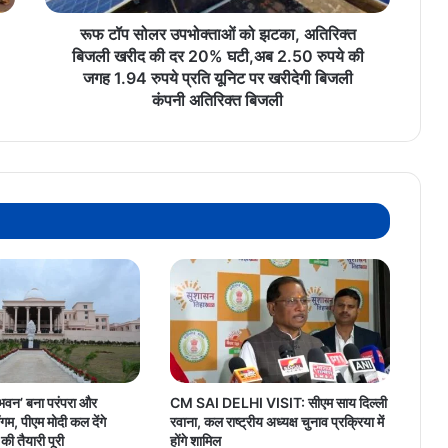
खरीद
की
रूफ टॉप सोलर उपभोक्ताओं को झटका, अतिरिक्त
दर
बिजली खरीद की दर 20% घटी,अब 2.50 रुपये की
20%
जगह 1.94 रुपये प्रति यूनिट पर खरीदेगी बिजली
घटी,अब
कंपनी अतिरिक्त बिजली
2.50
रुपये
की
जगह
1.94
रुपये
प्रति
यूनिट
पर
खरीदेगी
बिजली
कंपनी
अतिरिक्त
बिजली
भवन’ बना परंपरा और
CM SAI DELHI VISIT: सीएम साय दिल्ली
म, पीएम मोदी कल देंगे
रवाना, कल राष्ट्रीय अध्यक्ष चुनाव प्रक्रिया में
की तैयारी पूरी
होंगे शामिल