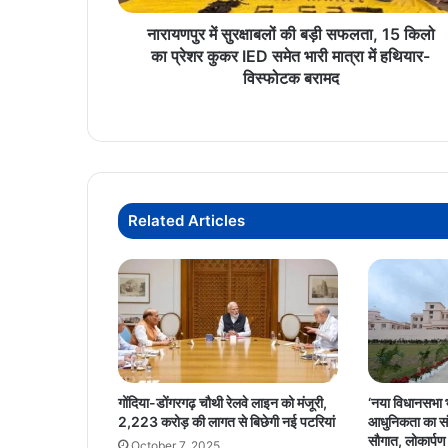
का
प्रेशर
नारायणपुर में सुरक्षाबलों की बड़ी सफलता, 15 किलो
कुकर
का प्रेशर कुकर IED समेत भारी मात्रा में हथियार-
IED
विस्फोटक बरामद
समेत
भारी
मात्रा
में
हथियार-
विस्फोटक
Related Articles
बरामद
गोंदिया-डोंगरगढ़ चौथी रेलवे लाइन को मंजूरी,
‘नया विधानसभा 
2,223 करोड़ की लागत से बिछेगी नई पटरियां
आधुनिकता का संग
सौगात, लोकार्पण 
October 7, 2025