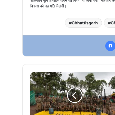
शासकीय भूमि आवंटित करने का निर्णय भी लिया गया। सरकार का
विकास को नई गति मिलेगी।
Chhattisgarh
C
नारायणपुर
में
सुरक्षाबलों
की
बड़ी
सफलता,
15
किलो