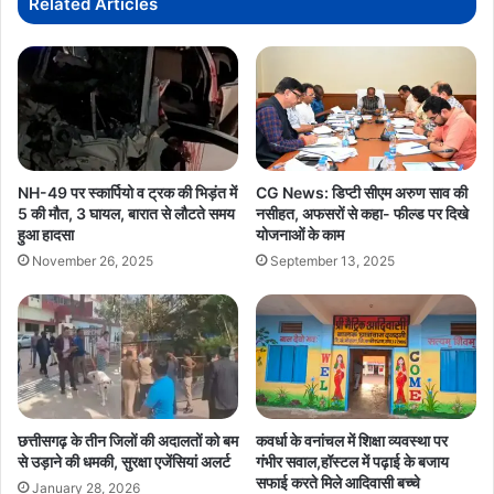
Related Articles
NH-49 पर स्कार्पियो व ट्रक की भिड़ंत में
CG News: डिप्टी सीएम अरुण साव की
5 की मौत, 3 घायल, बारात से लौटते समय
नसीहत, अफसरों से कहा- फील्ड पर दिखे
हुआ हादसा
योजनाओं के काम
November 26, 2025
September 13, 2025
छत्तीसगढ़ के तीन जिलों की अदालतों को बम
कवर्धा के वनांचल में शिक्षा व्यवस्था पर
से उड़ाने की धमकी, सुरक्षा एजेंसियां अलर्ट
गंभीर सवाल,हॉस्टल में पढ़ाई के बजाय
सफाई करते मिले आदिवासी बच्चे
January 28, 2026