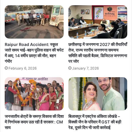
Raipur Road Accident: स्कूल
छत्तीसगढ़ में जनगणना 2027 की तैयारियाँ
जाते समय भाई-बहन पुलिस वाहन की चपेट
तेज, राज्य स्तरीय जनगणना समन्वय
में आए, 14 वर्षीय छात्र की मौत, बहन
समिति की पहली बैठक, डिजिटल जनगणना
गंभीर
पर जोर
February 6, 2026
January 7, 2026
जनजातीय क्षेत्रों के समग्र विकास की दिशा
बिलासपुर में एक्ट्रेस अंकिता लोखंडे –
में निर्णायक कदम उठा रही है सरकार : CM
विक्की जैन के परिवार में GST की बड़ी
साय
रेड, दूसरे दिन भी जारी कार्रवाई