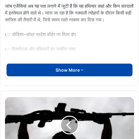
जांच एजेंसियां अब यह पता लगाने में जुटी हैं कि यह हथियार कहां और किन वारदातों
में इस्तेमाल होने वाले थे। माना जा रहा है कि नक्सली त्योहारों के दौरान किसी बड़ी
साजिश की तैयारी में थे, जिसे समय रहते नाकाम कर दिया गया।
👉 ओडिशा-आंध्र प्रदेश बॉर्डर पर मिला डंप
👉 विस्फोटक और हथियारों का जखीरा जब्त
👉 मधुमाल जंगलों में होती थी हथियारों की रिपेयरिंग
Show More
👉 स्पेशल जोनल कमेटी के नक्सली सक्रिय
👉 सुरक्षा बलों का बड़ा ऑपरेशन सफल
बीजापुर
ब्रेकिंग
ओडिशा आंध्र बॉर्डर
नक्सल ऑपरेशन
न्यूज़:
100
नक्सली डंप बरामद
नक्सली हथियार
बस्तर ब्रेकिंग
से
अधिक