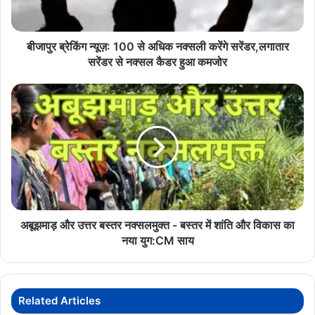
नक्सली
मधुमाल जंगल
विस्फोटक जब्त
करेंगे
सरेंडर,लगातार
स्पेशल जोनल कमेटी
सरेंडर
बीजापुर ब्रेकिंग न्यूज़: 100 से अधिक नक्सली करेंगे सरेंडर,लगातार
से
सरेंडर से नक्सल कैडर हुआ कमजोर
नक्सल
कैडर
अबूझमाड़
हुआ
और
कमजोर
उत्तर
बस्तर
नक्सलमुक्त
-
बस्तर
में
शांति
और
अबूझमाड़ और उत्तर बस्तर नक्सलमुक्त - बस्तर में शांति और विकास का
विकास
नया युग:CM साय
का
नया
युग:CM
साय
Related Articles