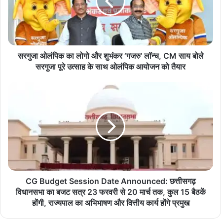
और
शुभंकर
Bijapur News
DRG ऑपरेशन
‘गजरु’
लॉन्च,
नक्सली मुठभेड़
बीजापुर मुठभेड़
CM
साय
सरगुजा ओलंपिक का लोगो और शुभंकर ‘गजरु’ लॉन्च, CM साय बोले
सुरक्षाबलों की कार्रवाई
बोले
सरगुजा पूरे उत्साह के साथ ओलंपिक आयोजन को तैयार
सरगुजा
पूरे
CG
उत्साह
Budget
के
Session
साथ
Date
ओलंपिक
Announced:
आयोजन
छत्तीसगढ़
को
विधानसभा
तैयार
का
बजट
सत्र
CG Budget Session Date Announced: छत्तीसगढ़
23
विधानसभा का बजट सत्र 23 फरवरी से 20 मार्च तक, कुल 15 बैठकें
फरवरी
होंगी, राज्यपाल का अभिभाषण और वित्तीय कार्य होंगे प्रमुख
से