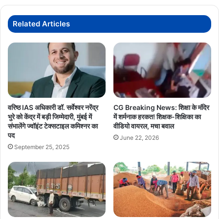
20
मार्च
तक,
Related Articles
कुल
15
बैठकें
होंगी,
राज्यपाल
का
अभिभाषण
और
वरिष्ठ IAS अधिकारी डॉ. सर्वेश्वर नरेंद्र
CG Breaking News: शिक्षा के मंदिर
वित्तीय
भुरे को केंद्र में बड़ी जिम्मेदारी, मुंबई में
में शर्मनाक हरकत! शिक्षक-शिक्षिका का
कार्य
संभालेंगे ज्वॉइंट टेक्सटाइल कमिश्नर का
वीडियो वायरल, मचा बवाल
होंगे
पद
June 22, 2026
प्रमुख
September 25, 2025