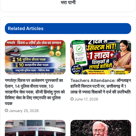
जिलों
भरा पानी
में
रेड
अलर्ट;
रायपुर
Related Articles
सहित
निचली
बस्तियों
में
भरा
पानी
गणतंत्र दिवस पर अलंकरण पुरस्कारों का
Teachers Attendance: ऑनलाइन
ऐलान, 14 पुलिस वीरता पदक, 10
हाजिरी सिस्टम पटरी पर, छत्तीसगढ़ में 1
सराहनीय सेवा पदक, डीजी हिमांशु गुप्ता को
लाख से ज्यादा शिक्षकों ने दर्ज की उपस्थिति
विशिष्ट सेवा के लिए राष्ट्रपति का पुलिस
June 17, 2026
पदक
January 25, 2026